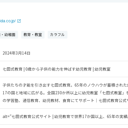
da.co.jp/
園・幼稚園
教育・教室
カラフル
2024年3月14日
七田式教育 | 0歳から子供の能力を伸ばす幼児教育 | 幼児教室
子供たちの才能を引き出す七田式教育。65年のノウハウが蓄積された
17の国と地域に広がる。全国230か所以上に幼児教室「七田式教室」
の学習塾、通信教育、幼児教材、食育にてサポート｜七田式教育公式
alt="七田式教育公式サイト | 幼児教育で世界17か国以上、65年の実績